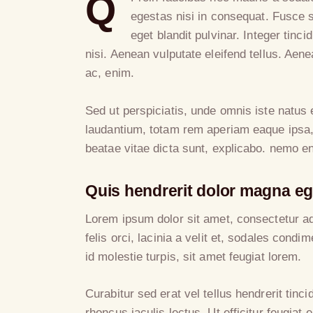
Q
egestas nisi in consequat. Fusce 
eget blandit pulvinar. Integer ti
nisi. Aenean vulputate eleifend tellus. Aenea
ac, enim.
Sed ut perspiciatis, unde omnis iste natus
laudantium, totam rem aperiam eaque ipsa, q
beatae vitae dicta sunt, explicabo. nemo e
Quis hendrerit dolor magna eg
Lorem ipsum dolor sit amet, consectetur adi
felis orci, lacinia a velit et, sodales co
id molestie turpis, sit amet feugiat lorem.
Curabitur sed erat vel tellus hendrerit tinci
rhoncus iaculis lectus. Ut efficitur feugiat