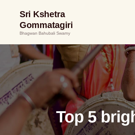
Sri Kshetra
Gommatagiri
Bhagwan Bahubali Swamy
Top 5 bri