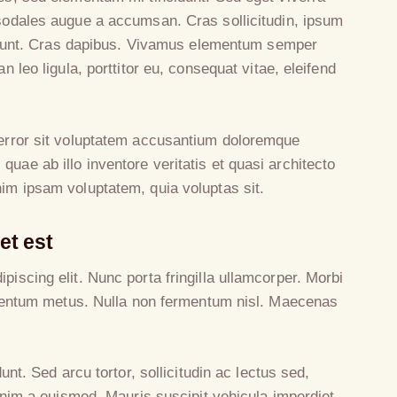
sodales augue a accumsan. Cras sollicitudin, ipsum
ncidunt. Cras dapibus. Vivamus elementum semper
n leo ligula, porttitor eu, consequat vitae, eleifend
 error sit voluptatem accusantium doloremque
uae ab illo inventore veritatis et quasi architecto
nim ipsam voluptatem, quia voluptas sit.
et est
piscing elit. Nunc porta fringilla ullamcorper. Morbi
ndimentum metus. Nulla non fermentum nisl. Maecenas
dunt. Sed arcu tortor, sollicitudin ac lectus sed,
 enim a euismod. Mauris suscipit vehicula imperdiet.