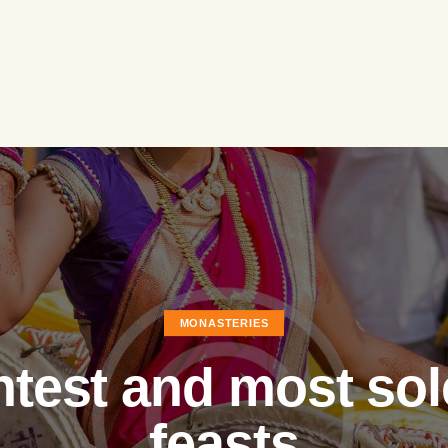
MONASTERIES
ghtest and most so
feasts